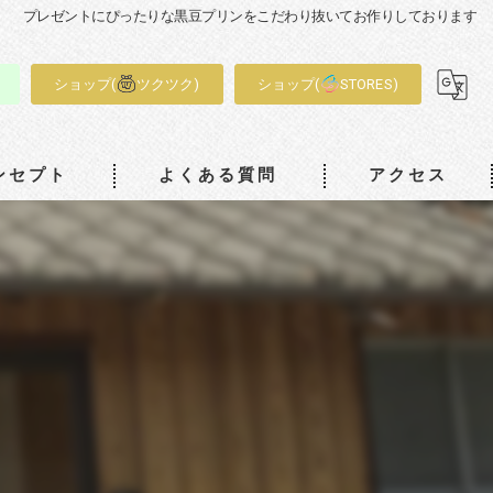
プレゼントにぴったりな黒豆プリンをこだわり抜いてお作りしております
ショップ(
ツクツク)
ショップ(
STORES)
ンセプト
よくある質問
アクセス
和み工房