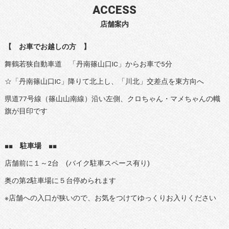
ACCESS
店舗案内
【 お車でお越しの方 】
舞鶴若狭自動車道 「丹南篠山口IC」からお車で5分
☆「丹南篠山口IC」降りて北上し、「川北」交差点を東方向へ
県道77号線（篠山山南線）沿い左側、クロちゃん・マメちゃんの幟
旗が目印です
■■ 駐車場 ■■
店舗前に１～2台 (バイク駐車スペース有り)
奥の第2駐車場に５台停められます
※店舗への入口が狭いので、お気をつけてゆっくりお入りください