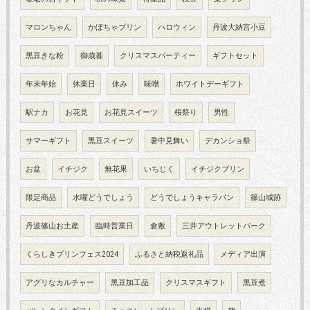
マロンちゃん
かぼちゃプリン
ハロウィン
丹波大納言小豆
黒豆きな粉
御歳暮
クリスマスパーティー
ギフトセット
年末年始
休業日
休み
味噌
ホワイトデーギフト
駅ナカ
お花見
お花見スイーツ
桜祭り
男性
サマーギフト
黒豆スイーツ
暑中見舞い
デカンショ祭
お盆
イチジク
無花果
いちじく
イチジクプリン
限定商品
水曜どうでしょう
どうでしょうキャラバン
篠山城跡
丹波篠山お土産
臨時営業日
倉敷
三井アウトレットパーク
くらしきプリンフェス2024
ふるさと納税返礼品
メディア出演
アグリなカルチャー
黒豆加工品
クリスマスギフト
黒豆煮