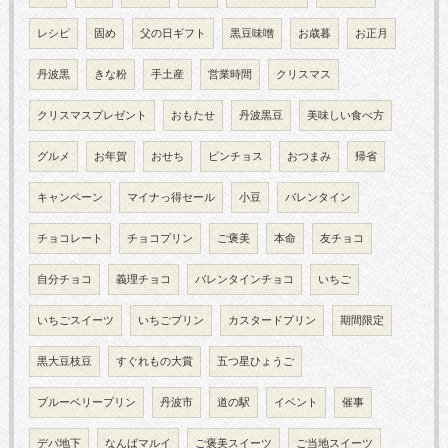
レシピ
固め
父の日ギフト
黒豆味噌
お歳暮
お正月
丹波黒
きな粉
手土産
営業時間
クリスマス
クリスマスプレゼント
おもたせ
丹波黒豆
美味しい食べ方
グルメ
お年賀
おせち
ピンチョス
おつまみ
帰省
キャンペーン
マイナっ得セール
小豆
バレンタイン
チョコレート
チョコプリン
ご褒美
本命
友チョコ
自分チョコ
義理チョコ
バレンタインチョコ
いちご
いちごスイーツ
いちごプリン
カスタードプリン
期間限定
黒大豆枝豆
すぐれもの大賞
五つ星ひょうご
ブルーベリープリン
丹波市
道の駅
イベント
催事
デパ地下
なんばマルイ
ご褒美スイーツ
ご当地スイーツ