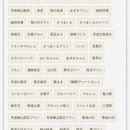
丹波篠山観光
花見
桜の名所
あずきプリン
臨時営業
臨時休業
母の日ギフト
さつまいも
さつまいもスイーツ
授賞式
兵庫グルメ
黒豆みそ
味噌づくり
丹波立杭焼き
トチノキマルシェ
さつまいもプリン
ツバメ
営業日
カラメルソース
おいもちゃん
あずきちゃん
取寄せ
プルン
価格改定
父の日
寒天ゼリー
枝豆プリン
丹波の黒豆
黒豆栽培
種まき
5種類アソートセット
コーヒーゼリー
水菓子
ブルーベリー
マルシェ
無人駅
御中元
帰省土産
デカンショ祭り
イベント出店
三宮駅
丹波篠山黒豆プリン
丹波篠山黒豆プリン
敬老の日
敬老の日
敬老の日ギフト
秋の味覚
特産品
枝豆
栗プリン