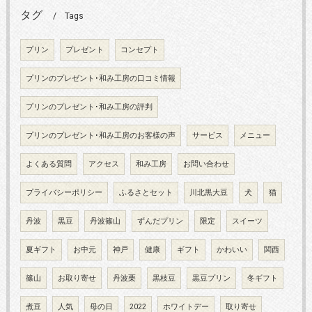
タグ
Tags
プリン
プレゼント
コンセプト
プリンのプレゼント･和み工房の口コミ情報
プリンのプレゼント･和み工房の評判
プリンのプレゼント･和み工房のお客様の声
サービス
メニュー
よくある質問
アクセス
和み工房
お問い合わせ
プライバシーポリシー
ふるさとセット
川北黒大豆
犬
猫
丹波
黒豆
丹波篠山
ずんだプリン
限定
スイーツ
夏ギフト
お中元
神戸
健康
ギフト
かわいい
関西
篠山
お取り寄せ
丹波栗
黒枝豆
黒豆プリン
冬ギフト
煮豆
人気
母の日
2022
ホワイトデー
取り寄せ