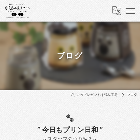
ブログ
プリンのプレゼントは和み工房
ブログ
” 今日もプリン日和 ”
～スタッフのつぶやき～