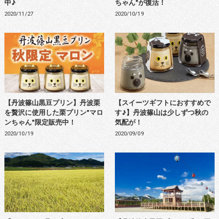
中♪
ちゃん"が復活！
2020/11/27
2020/10/19
【丹波篠山黒豆プリン】丹波栗
【スイーツギフトにおすすめで
を贅沢に使用した栗プリン"マロ
す♪】丹波篠山は少しずつ秋の
ンちゃん"限定販売中！
気配が！
2020/10/19
2020/09/09