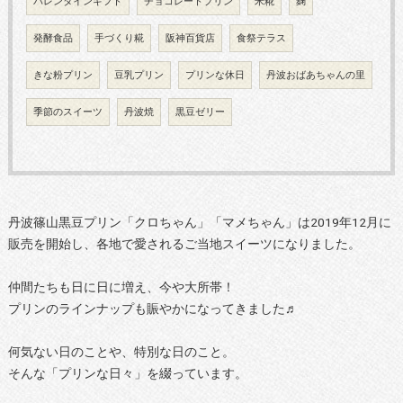
バレンタインギフト
チョコレートプリン
米糀
麹
発酵食品
手づくり糀
阪神百貨店
食祭テラス
きな粉プリン
豆乳プリン
プリンな休日
丹波おばあちゃんの里
季節のスイーツ
丹波焼
黒豆ゼリー
丹波篠山黒豆プリン「クロちゃん」「マメちゃん」は2019年12月に
販売を開始し、各地で愛されるご当地スイーツになりました。
仲間たちも日に日に増え、今や大所帯！
プリンのラインナップも賑やかになってきました♬
何気ない日のことや、特別な日のこと。
そんな「プリンな日々」を綴っています。