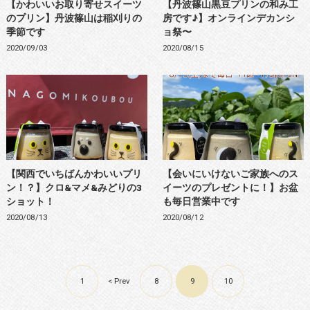
【かわいいお取り寄せスイーツ
【丹波篠山黒豆プリンの和み工
のプリン】丹波篠山は稲刈りの
房です♪】オンラインデカンシ
季節です
ョ祭〜
2020/09/03
2020/08/15
【関西でいちばんかわいいプリ
【会いにいけないご家族へのス
ン！？】クロ&マメ&みどりの3
イーツのプレゼントに！】お盆
ショット！
も毎日営業中です
2020/08/13
2020/08/12
1
< Prev
8
9
10