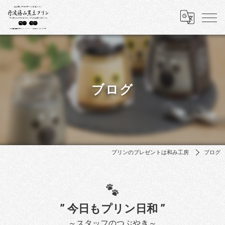
ブログ
プリンのプレゼントは和み工房
ブログ
” 今日もプリン日和 ”
～スタッフのつぶやき～