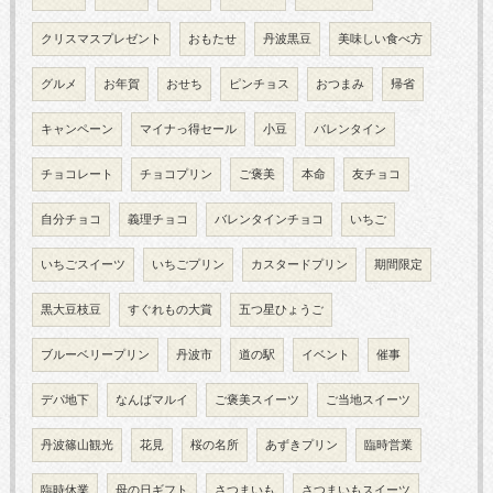
クリスマスプレゼント
おもたせ
丹波黒豆
美味しい食べ方
グルメ
お年賀
おせち
ピンチョス
おつまみ
帰省
キャンペーン
マイナっ得セール
小豆
バレンタイン
チョコレート
チョコプリン
ご褒美
本命
友チョコ
自分チョコ
義理チョコ
バレンタインチョコ
いちご
いちごスイーツ
いちごプリン
カスタードプリン
期間限定
黒大豆枝豆
すぐれもの大賞
五つ星ひょうご
ブルーベリープリン
丹波市
道の駅
イベント
催事
デパ地下
なんばマルイ
ご褒美スイーツ
ご当地スイーツ
丹波篠山観光
花見
桜の名所
あずきプリン
臨時営業
臨時休業
母の日ギフト
さつまいも
さつまいもスイーツ