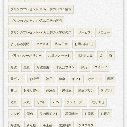
プリンのプレゼント･和み工房の口コミ情報
プリンのプレゼント･和み工房の評判
プリンのプレゼント･和み工房のお客様の声
サービス
メニュー
よくある質問
アクセス
和み工房
お問い合わせ
プライバシーポリシー
ふるさとセット
川北黒大豆
犬
猫
丹波
黒豆
丹波篠山
ずんだプリン
限定
スイーツ
夏ギフト
お中元
神戸
健康
ギフト
かわいい
関西
篠山
お取り寄せ
丹波栗
黒枝豆
黒豆プリン
冬ギフト
煮豆
人気
母の日
2022
ホワイトデー
取り寄せ
レシピ
固め
父の日ギフト
黒豆味噌
お歳暮
お正月
丹波黒
きな粉
手土産
営業時間
クリスマス