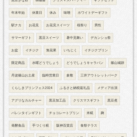
黒豆きな粉
御歳暮
クリスマスパーティー
ギフトセット
年末年始
休業日
休み
味噌
ホワイトデーギフト
駅ナカ
お花見
お花見スイーツ
桜祭り
男性
サマーギフト
黒豆スイーツ
暑中見舞い
デカンショ祭
お盆
イチジク
無花果
いちじく
イチジクプリン
限定商品
水曜どうでしょう
どうでしょうキャラバン
篠山城跡
丹波篠山お土産
臨時営業日
倉敷
三井アウトレットパーク
くらしきプリンフェス2024
ふるさと納税返礼品
メディア出演
アグリなカルチャー
黒豆加工品
クリスマスギフト
黒豆煮
バレンタインギフト
チョコレートプリン
米糀
麹
発酵食品
手づくり糀
阪神百貨店
食祭テラス