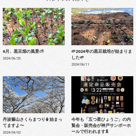
6月、黒豆畑の風景⛅
🌱2024年の黒豆栽培が始まりま
した🌱
2024/06/25
2024/06/11
丹波篠山さくらまつり🏮始まっ
今年も「五つ星ひょうご」の内
てますよ〜
覧会・販売会が神戸サンボーホ
ールで行われます🎗️
2024/04/02