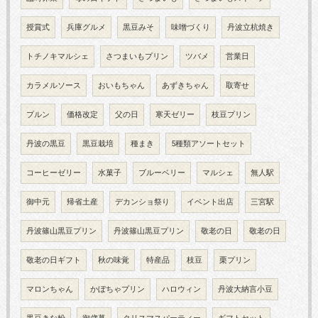
授賞式
兵庫グルメ
黒豆みそ
味噌づくり
丹波立杭焼き
トチノキマルシェ
さつまいもプリン
ツバメ
営業日
カラメルソース
おいもちゃん
あずきちゃん
取寄せ
プルン
価格改定
父の日
寒天ゼリー
枝豆プリン
丹波の黒豆
黒豆栽培
種まき
5種類アソートセット
コーヒーゼリー
水菓子
ブルーベリー
マルシェ
無人駅
御中元
帰省土産
デカンショ祭り
イベント出店
三宮駅
丹波篠山黒豆プリン
丹波篠山黒豆プリン
敬老の日
敬老の日
敬老の日ギフト
秋の味覚
特産品
枝豆
栗プリン
マロンちゃん
かぼちゃプリン
ハロウィン
丹波大納言小豆