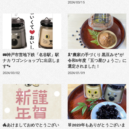
2024/03/15
🚃神戸市営地下鉄「名谷駅」駅
🎗️"農家の手づくり 黒豆みそ"が
ナカ ワゴンショップに出店しま
令和5年度「五つ星ひょうご」に
す🐾
選定されました！
2024/03/02
2024/01/09
🐲あけましておめでとうござい
🐰2023年もありがとうございま