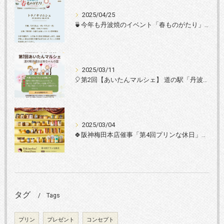
2025/04/25
🍵今年も丹波焼のイベント「春ものがたり」に丹波篠山黒豆プリンが登場♩🍵
2025/03/11
🎈第2回【あいたんマルシェ】 道の駅「丹波おばあちゃんの里」にて開催します🎈
2025/03/04
🍀阪神梅田本店催事「第4回プリンな休日」に丹波篠山黒豆プリンが初登場！🍀
タグ
Tags
プリン
プレゼント
コンセプト