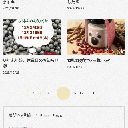
ます🐲
した🐰
2024/01/01
2023/12/28
🐶年末年始、休業日のお知らせ
12月はあずきちゃん推しっ💕
🐱
2023/12/01
2023/12/23
1
2
3
Next >
11
最近の投稿
Recent Posts